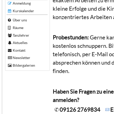
exaktem Arbeiten zu ermu
Anmeldung
kleine Erfolge und die Ki
Kurskalender
konzentriertes Arbeite
Über uns
Räume
Tanzlehrer
Probestunden:
Gerne kan
Aktuelles
kostenlos schnuppern. Bi
Kontakt
telefonisch, per E-Mail o
Newsletter
absprechen können und di
Bildergalerien
finden.
Haben Sie Fragen zu ein
anmelden?
09126 2769834
E