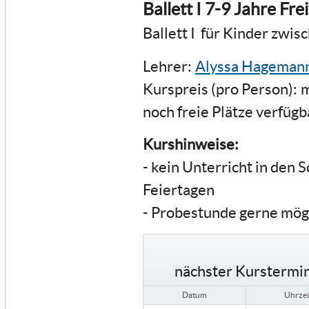
Ballett I 7-9 Jahre Fr
Ballett I für Kinder zwis
Lehrer:
Alyssa Hageman
Kurspreis (pro Person):
m
noch freie Plätze verfügb
Kurshinweise:
- kein Unterricht in den 
Feiertagen
- Probestunde gerne mög
nächster Kurstermin
Datum
Uhrzei