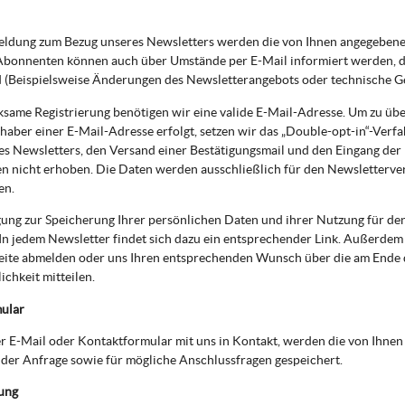
eldung zum Bezug unseres Newsletters werden die von Ihnen angegebene
bonnenten können auch über Umstände per E-Mail informiert werden, die
d (Beispielsweise Änderungen des Newsletterangebots oder technische G
ksame Registrierung benötigen wir eine valide E-Mail-Adresse. Um zu üb
haber einer E-Mail-Adresse erfolgt, setzen wir das „Double-opt-in“-Verfa
es Newsletters, den Versand einer Bestätigungsmail und den Eingang der
n nicht erhoben. Die Daten werden ausschließlich für den Newsletterve
en.
gung zur Speicherung Ihrer persönlichen Daten und ihrer Nutzung für de
In jedem Newsletter findet sich dazu ein entsprechender Link. Außerdem k
eite abmelden oder uns Ihren entsprechenden Wunsch über die am Ende
chkeit mitteilen.
ular
per E-Mail oder Kontaktformular mit uns in Kontakt, werden die von Ih
der Anfrage sowie für mögliche Anschlussfragen gespeichert.
ung