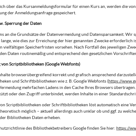
sich über das Kursanmeldungsformular für einen Kurs an, werden die v
tung der Anmeldungsanfrage gespeichert.
w. Sperrung der Daten
uns an die Grundsätze der Datenvermeidung und Datensparsamkeit. Wir 
 lange, wie dies zur Erreichung der hier genannten Zwecke erforderlich i
 vielfältigen Speicherfristen vorsehen. Nach Fortfall des jeweiligen Zwe
en Daten routinemäßig und entsprechend den gesetzlichen Vorschriften 
von Scriptbibliotheken (Google Webfonts)
halte browserübergreifend korrekt und grafisch ansprechend darzustell
theken und Schriftbibliotheken wie z. B. Google Webfonts (
https://www.g
Vermeidung mehrfachen Ladens in den Cache Ihres Browsers übertragen.
tützt oder den Zugriff unterbindet, werden Inhalte in einer Standardschrif
on Scriptbibliotheken oder Schriftbibliotheken löst automatisch eine Ve
 theoretisch möglich – aktuell allerdings auch unklar ob und ggf. zu welc
der Bibliotheken Daten erheben.
utzrichtlinie des Bibliothekbetreibers Google finden Sie hier:
https://ww