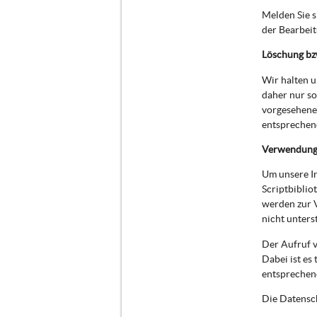
Melden Sie 
der Bearbei
Löschung bz
Wir halten 
daher nur so
vorgesehenen
entsprechend
Verwendung 
Um unsere In
Scriptbiblio
werden zur 
nicht unters
Der Aufruf v
Dabei ist es
entsprechen
Die Datensch