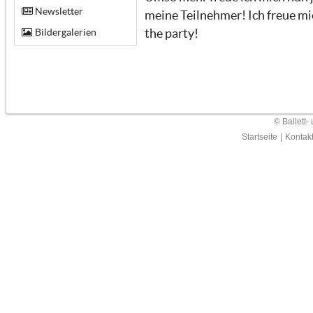
Newsletter
meine Teilnehmer! Ich freue mic
Bildergalerien
the party!
© Ballett-
Startseite
|
Kontak