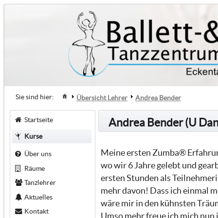
Sie sind hier:
Übersicht Lehrer
Andrea Bender
Startseite
Andrea Bender (U Dan
Kurse
Meine ersten Zumba® Erfahrun
Über uns
wo wir 6 Jahre gelebt und gear
Räume
ersten Stunden als Teilnehmerin
Tanzlehrer
mehr davon! Dass ich einmal me
Aktuelles
wäre mir in den kühnsten Träu
Kontakt
Umso mehr freue ich mich nun 